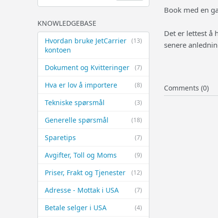
Book med en gan
KNOWLEDGEBASE
Det er lettest å
Hvordan bruke JetCarrier
(13)
senere anlednin
kontoen
Dokument og Kvitteringer
(7)
Hva er lov å importere
(8)
Comments (0)
Tekniske spørsmål
(3)
Generelle spørsmål
(18)
Sparetips
(7)
Avgifter, Toll og Moms
(9)
Priser, Frakt og Tjenester
(12)
Adresse - Mottak i USA
(7)
Betale selger i USA
(4)