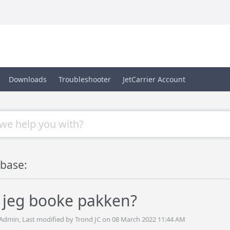
Downloads
Troubleshooter
JetCarrier Account
base:
 jeg booke pakken?
 Admin, Last modified by Trond JC on 08 March 2022 11:44 AM