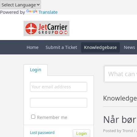
Powered by
Translate
Home
Submit a Ticket
Knowledgebase
News
Login
Knowledge
Når bør
Remember me
Posted by Trond /
Lost password