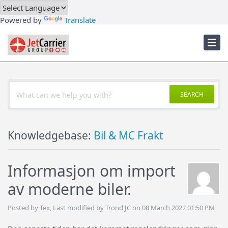
Downloads
Powered by
Translate
Troubleshooter
JetCarrier Account
SEARCH
Knowledgebase:
Bil & MC Frakt
Informasjon om import
av moderne biler.
Posted by Tex, Last modified by Trond JC on 08 March 2022 01:50 PM